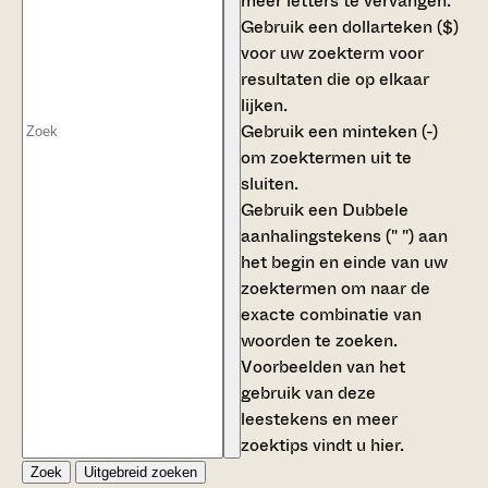
meer letters te vervangen.
Gebruik een
dollarteken ($)
voor uw zoekterm voor
resultaten die op elkaar
lijken.
Gebruik een
minteken (-)
om zoektermen uit te
sluiten.
Gebruik een
Dubbele
aanhalingstekens (" ")
aan
het begin en einde van uw
zoektermen om naar de
exacte combinatie van
woorden te zoeken.
Voorbeelden van het
gebruik van deze
leestekens en meer
zoektips vindt u
hier
.
Zoek
Uitgebreid zoeken