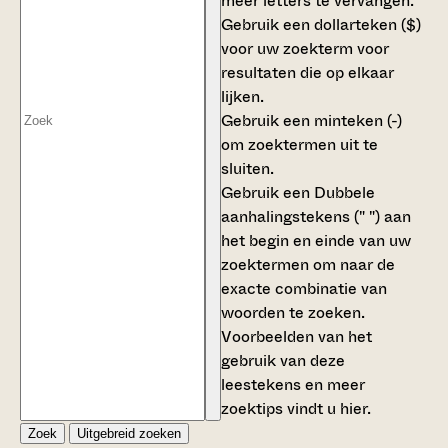
meer letters te vervangen.
Gebruik een
dollarteken ($)
voor uw zoekterm voor
resultaten die op elkaar
lijken.
Gebruik een
minteken (-)
om zoektermen uit te
sluiten.
Gebruik een
Dubbele
aanhalingstekens (" ")
aan
het begin en einde van uw
zoektermen om naar de
exacte combinatie van
woorden te zoeken.
Voorbeelden van het
gebruik van deze
leestekens en meer
zoektips vindt u
hier
.
Zoek
Uitgebreid zoeken