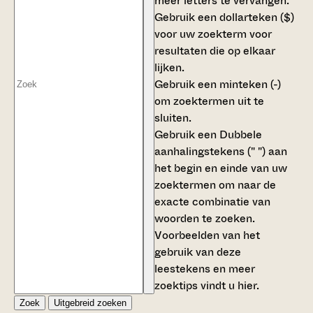
meer letters te vervangen.
Gebruik een
dollarteken ($)
voor uw zoekterm voor
resultaten die op elkaar
lijken.
Gebruik een
minteken (-)
om zoektermen uit te
sluiten.
Gebruik een
Dubbele
aanhalingstekens (" ")
aan
het begin en einde van uw
zoektermen om naar de
exacte combinatie van
woorden te zoeken.
Voorbeelden van het
gebruik van deze
leestekens en meer
zoektips vindt u
hier
.
Zoek
Uitgebreid zoeken