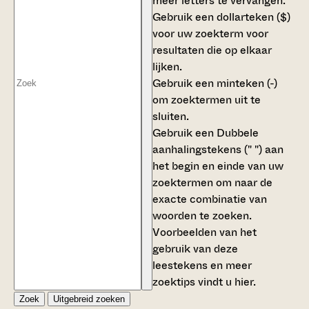
meer letters te vervangen.
Gebruik een
dollarteken ($)
voor uw zoekterm voor
resultaten die op elkaar
lijken.
Gebruik een
minteken (-)
om zoektermen uit te
sluiten.
Gebruik een
Dubbele
aanhalingstekens (" ")
aan
het begin en einde van uw
zoektermen om naar de
exacte combinatie van
woorden te zoeken.
Voorbeelden van het
gebruik van deze
leestekens en meer
zoektips vindt u
hier
.
Zoek
Uitgebreid zoeken