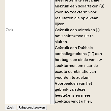
meer letters te vervangen.
Gebruik een
dollarteken ($)
voor uw zoekterm voor
resultaten die op elkaar
lijken.
Gebruik een
minteken (-)
om zoektermen uit te
sluiten.
Gebruik een
Dubbele
aanhalingstekens (" ")
aan
het begin en einde van uw
zoektermen om naar de
exacte combinatie van
woorden te zoeken.
Voorbeelden van het
gebruik van deze
leestekens en meer
zoektips vindt u
hier
.
Zoek
Uitgebreid zoeken