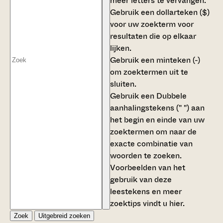
meer letters te vervangen.
Gebruik een
dollarteken ($)
voor uw zoekterm voor
resultaten die op elkaar
lijken.
Gebruik een
minteken (-)
om zoektermen uit te
sluiten.
Gebruik een
Dubbele
aanhalingstekens (" ")
aan
het begin en einde van uw
zoektermen om naar de
exacte combinatie van
woorden te zoeken.
Voorbeelden van het
gebruik van deze
leestekens en meer
zoektips vindt u
hier
.
Zoek
Uitgebreid zoeken