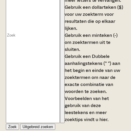
meer letters te vervangen.
Gebruik een
dollarteken ($)
voor uw zoekterm voor
resultaten die op elkaar
lijken.
Gebruik een
minteken (-)
om zoektermen uit te
sluiten.
Gebruik een
Dubbele
aanhalingstekens (" ")
aan
het begin en einde van uw
zoektermen om naar de
exacte combinatie van
woorden te zoeken.
Voorbeelden van het
gebruik van deze
leestekens en meer
zoektips vindt u
hier
.
Zoek
Uitgebreid zoeken