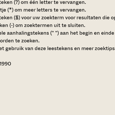
teken (?)
om één letter te vervangen.
tje (*)
om meer letters te vervangen.
teken ($)
voor uw zoekterm voor resultaten die op 
en (-)
om zoektermen uit te sluiten.
le aanhalingstekens (" ")
aan het begin en eind
orden te zoeken.
t gebruik van deze leestekens en meer zoektips
 1990