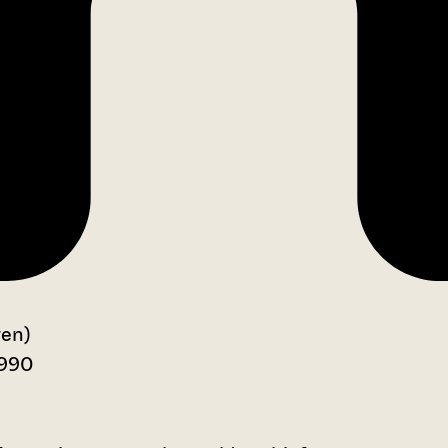
gen)
1990