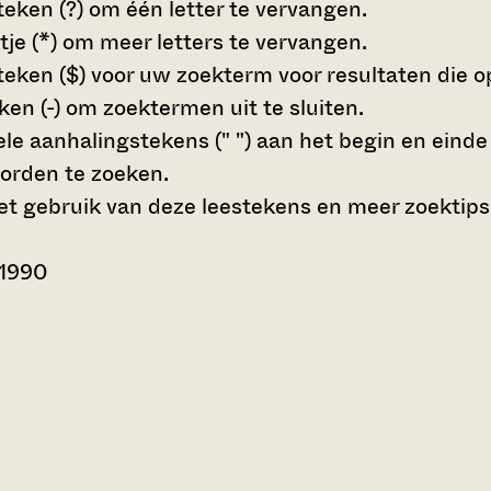
teken (?)
om één letter te vervangen.
tje (*)
om meer letters te vervangen.
teken ($)
voor uw zoekterm voor resultaten die op 
en (-)
om zoektermen uit te sluiten.
le aanhalingstekens (" ")
aan het begin en eind
orden te zoeken.
t gebruik van deze leestekens en meer zoektips
 1990