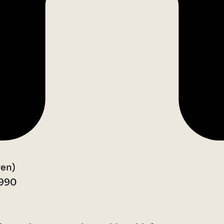
gen)
1990