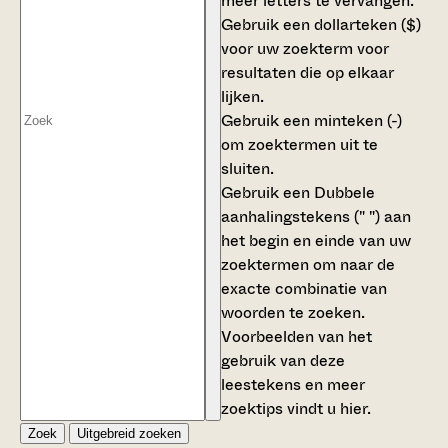
meer letters te vervangen.
Gebruik een
dollarteken ($)
voor uw zoekterm voor
resultaten die op elkaar
lijken.
Gebruik een
minteken (-)
om zoektermen uit te
sluiten.
Gebruik een
Dubbele
aanhalingstekens (" ")
aan
het begin en einde van uw
zoektermen om naar de
exacte combinatie van
woorden te zoeken.
Voorbeelden van het
gebruik van deze
leestekens en meer
zoektips vindt u
hier
.
Zoek
Uitgebreid zoeken