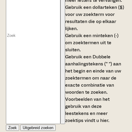
meer letters te vervangen.
Gebruik een
dollarteken ($)
voor uw zoekterm voor
resultaten die op elkaar
lijken.
Gebruik een
minteken (-)
om zoektermen uit te
sluiten.
Gebruik een
Dubbele
aanhalingstekens (" ")
aan
het begin en einde van uw
zoektermen om naar de
exacte combinatie van
woorden te zoeken.
Voorbeelden van het
gebruik van deze
leestekens en meer
zoektips vindt u
hier
.
Zoek
Uitgebreid zoeken