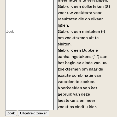
meer letters te vervangen.
Gebruik een
dollarteken ($)
voor uw zoekterm voor
resultaten die op elkaar
lijken.
Gebruik een
minteken (-)
om zoektermen uit te
sluiten.
Gebruik een
Dubbele
aanhalingstekens (" ")
aan
het begin en einde van uw
zoektermen om naar de
exacte combinatie van
woorden te zoeken.
Voorbeelden van het
gebruik van deze
leestekens en meer
zoektips vindt u
hier
.
Zoek
Uitgebreid zoeken