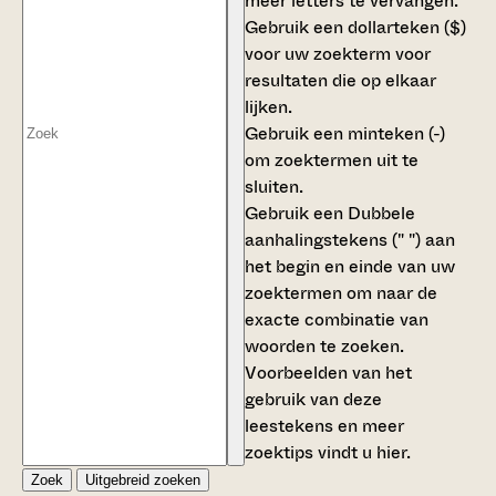
meer letters te vervangen.
Gebruik een
dollarteken ($)
voor uw zoekterm voor
resultaten die op elkaar
lijken.
Gebruik een
minteken (-)
om zoektermen uit te
sluiten.
Gebruik een
Dubbele
aanhalingstekens (" ")
aan
het begin en einde van uw
zoektermen om naar de
exacte combinatie van
woorden te zoeken.
Voorbeelden van het
gebruik van deze
leestekens en meer
zoektips vindt u
hier
.
Zoek
Uitgebreid zoeken