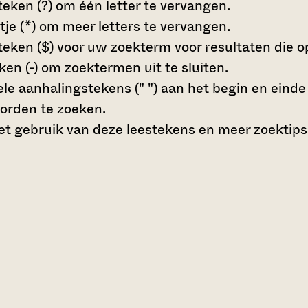
teken (?)
om één letter te vervangen.
tje (*)
om meer letters te vervangen.
teken ($)
voor uw zoekterm voor resultaten die op 
en (-)
om zoektermen uit te sluiten.
le aanhalingstekens (" ")
aan het begin en eind
orden te zoeken.
t gebruik van deze leestekens en meer zoektips