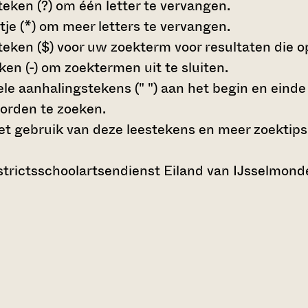
teken (?)
om één letter te vervangen.
tje (*)
om meer letters te vervangen.
teken ($)
voor uw zoekterm voor resultaten die op 
en (-)
om zoektermen uit te sluiten.
le aanhalingstekens (" ")
aan het begin en eind
orden te zoeken.
t gebruik van deze leestekens en meer zoektips
rictsschoolartsendienst Eiland van IJsselmond