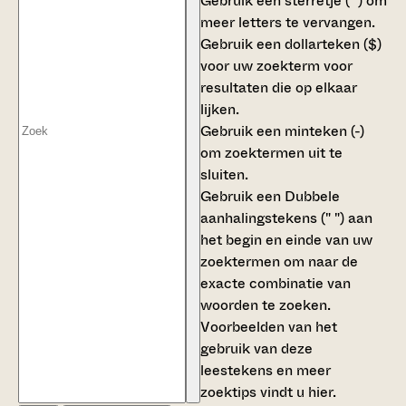
Gebruik een
sterretje (*)
om
meer letters te vervangen.
Gebruik een
dollarteken ($)
voor uw zoekterm voor
resultaten die op elkaar
lijken.
Gebruik een
minteken (-)
om zoektermen uit te
sluiten.
Gebruik een
Dubbele
aanhalingstekens (" ")
aan
het begin en einde van uw
zoektermen om naar de
exacte combinatie van
woorden te zoeken.
Voorbeelden van het
gebruik van deze
leestekens en meer
zoektips vindt u
hier
.