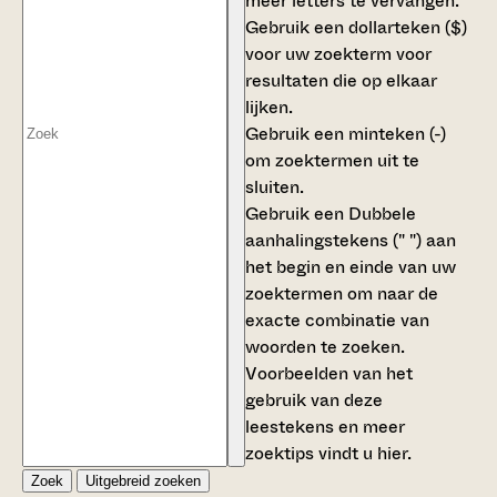
meer letters te vervangen.
Gebruik een
dollarteken ($)
voor uw zoekterm voor
resultaten die op elkaar
lijken.
Gebruik een
minteken (-)
om zoektermen uit te
sluiten.
Gebruik een
Dubbele
aanhalingstekens (" ")
aan
het begin en einde van uw
zoektermen om naar de
exacte combinatie van
woorden te zoeken.
Voorbeelden van het
gebruik van deze
leestekens en meer
zoektips vindt u
hier
.
Zoek
Uitgebreid zoeken