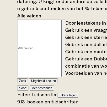
datering. U krijgt onder andere de volle
u gebruik kunt maken van het %-teken al
Alle velden
Door leestekens in
Gebruik een
vraag
Gebruik een
sterre
Gebruik een
dollar
Gebruik een
mintek
Gebruik een
Dubbe
combinatie van wo
Voorbeelden van he
Zoek
Uitgebreid zoeken
Soort
Met bestanden
Filter:
Tijdschrift
x
Filters legen
913
boeken en tijdschriften