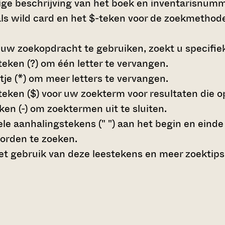
dige beschrijving van het boek en inventarisnumme
s wild card en het $-teken voor de zoekmethode
 uw zoekopdracht te gebruiken, zoekt u specifieke
teken (?)
om één letter te vervangen.
tje (*)
om meer letters te vervangen.
teken ($)
voor uw zoekterm voor resultaten die op 
en (-)
om zoektermen uit te sluiten.
le aanhalingstekens (" ")
aan het begin en eind
orden te zoeken.
t gebruik van deze leestekens en meer zoektips