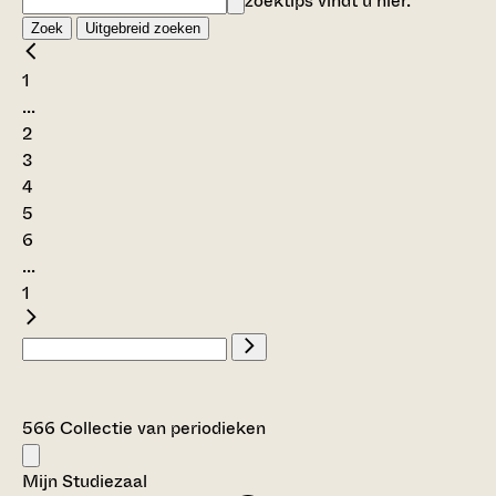
zoektips vindt u
hier
.
Zoek
Uitgebreid zoeken
1
...
2
3
4
5
6
...
1
566 Collectie van periodieken
Mijn Studiezaal