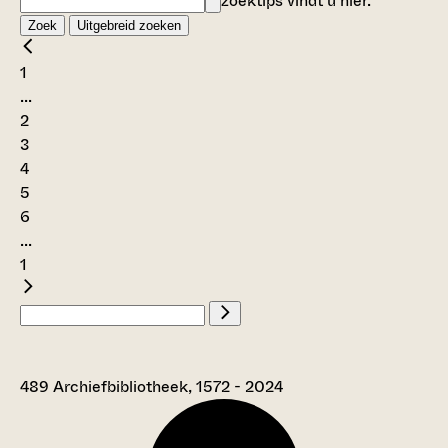
zoektips vindt u
hier
.
Zoek
Uitgebreid zoeken
1
...
2
3
4
5
6
...
1
489 Archiefbibliotheek, 1572 - 2024