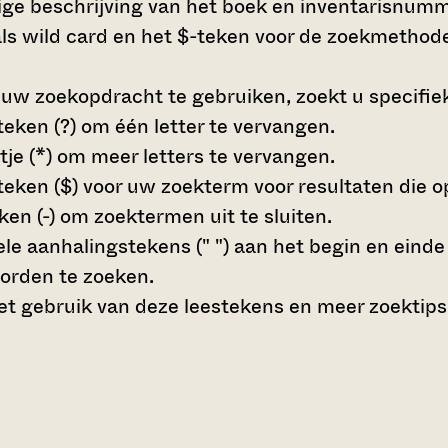
dige beschrijving van het boek en inventarisnumme
s wild card en het $-teken voor de zoekmethode
 uw zoekopdracht te gebruiken, zoekt u specifieke
teken (?)
om één letter te vervangen.
tje (*)
om meer letters te vervangen.
teken ($)
voor uw zoekterm voor resultaten die op 
en (-)
om zoektermen uit te sluiten.
le aanhalingstekens (" ")
aan het begin en eind
orden te zoeken.
t gebruik van deze leestekens en meer zoektips