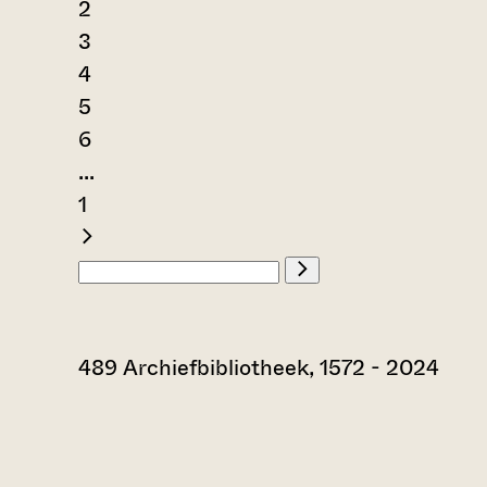
2
3
4
5
6
...
1
489 Archiefbibliotheek, 1572 - 2024