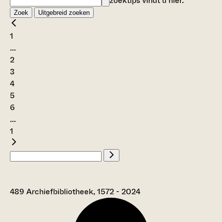
zoektips vindt u
hier
.
Zoek
Uitgebreid zoeken
1
...
2
3
4
5
6
...
1
489 Archiefbibliotheek, 1572 - 2024