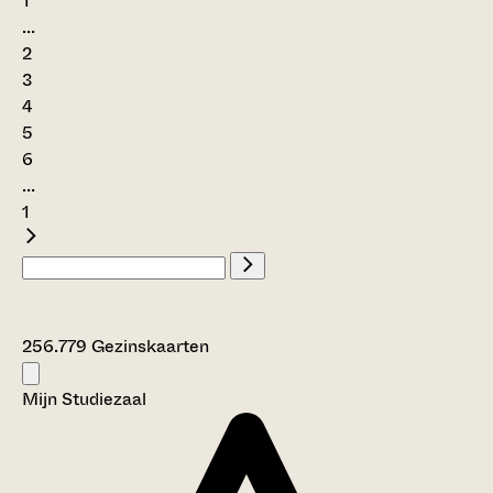
1
...
2
3
4
5
6
...
1
256.779 Gezinskaarten
Mijn Studiezaal