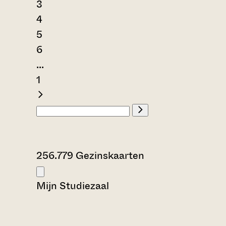
3
4
5
6
...
1
256.779 Gezinskaarten
Mijn Studiezaal