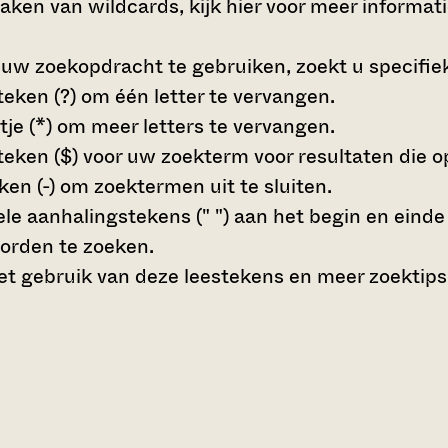
maken van wildcards,
kijk hier voor meer informat
 uw zoekopdracht te gebruiken, zoekt u specifieke
teken (?)
om één letter te vervangen.
tje (*)
om meer letters te vervangen.
teken ($)
voor uw zoekterm voor resultaten die op 
en (-)
om zoektermen uit te sluiten.
le aanhalingstekens (" ")
aan het begin en eind
orden te zoeken.
t gebruik van deze leestekens en meer zoektips