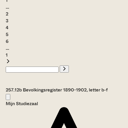
1
...
2
3
4
5
6
...
1
257.12b Bevolkingsregister 1890-1902, letter b-f
Mijn Studiezaal