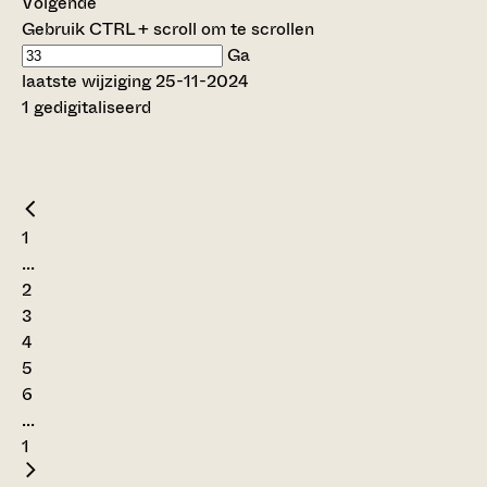
Volgende
Gebruik CTRL + scroll om te scrollen
Ga
laatste wijziging 25-11-2024
1 gedigitaliseerd
1
...
2
3
4
5
6
...
1