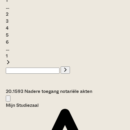
1
...
2
3
4
5
6
...
1
20.1593 Nadere toegang notariële akten
Mijn Studiezaal