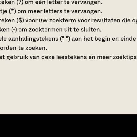
teken (?)
om één letter te vervangen.
tje (*)
om meer letters te vervangen.
teken ($)
voor uw zoekterm voor resultaten die op 
en (-)
om zoektermen uit te sluiten.
le aanhalingstekens (" ")
aan het begin en eind
orden te zoeken.
t gebruik van deze leestekens en meer zoektips