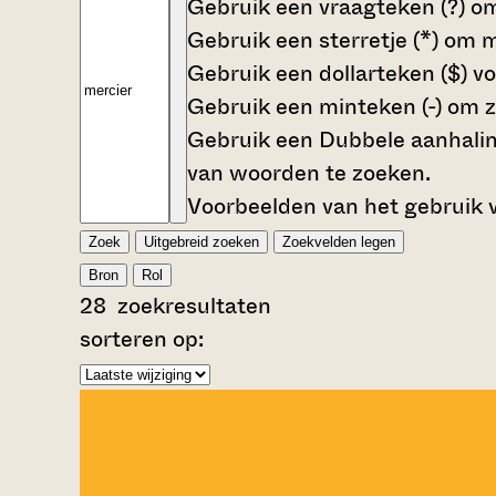
Gebruik een
vraagteken (?)
om
Gebruik een
sterretje (*)
om me
Gebruik een
dollarteken ($)
vo
Gebruik een
minteken (-)
om zo
Gebruik een
Dubbele aanhalin
van woorden te zoeken.
Voorbeelden van het gebruik 
Zoek
Uitgebreid zoeken
Zoekvelden legen
Bron
Rol
28
zoekresultaten
sorteren op: