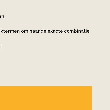
en.
ektermen om naar de exacte combinatie
r
.