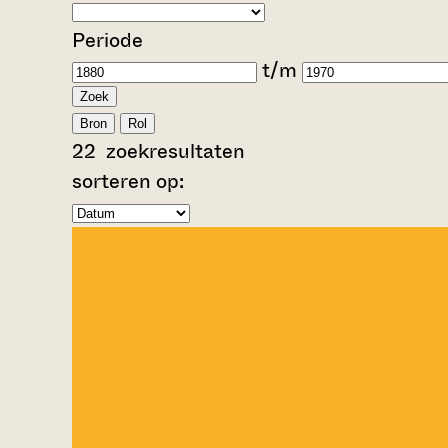
Periode
t/m
Zoek
Bron
Rol
22
zoekresultaten
sorteren op: