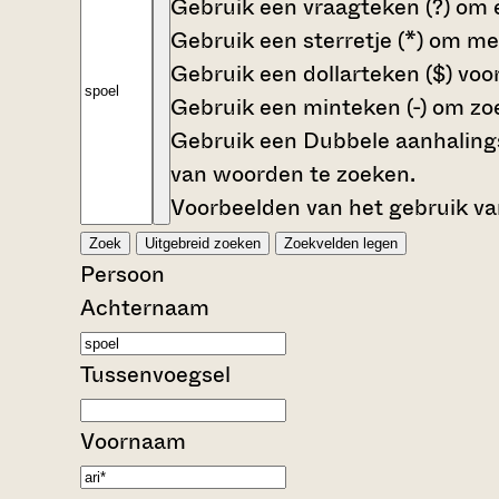
Gebruik een
vraagteken (?)
om é
Gebruik een
sterretje (*)
om mee
Gebruik een
dollarteken ($)
voor
Gebruik een
minteken (-)
om zoe
Gebruik een
Dubbele aanhalings
van woorden te zoeken.
Voorbeelden van het gebruik va
Zoek
Uitgebreid zoeken
Zoekvelden legen
Persoon
Achternaam
Tussenvoegsel
Voornaam