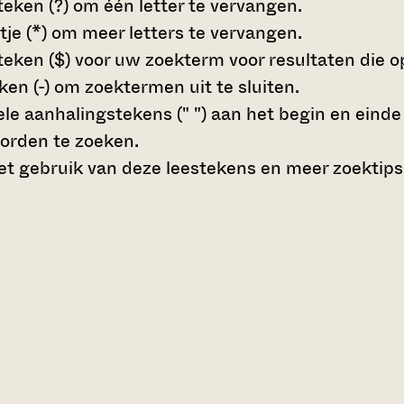
teken (?)
om één letter te vervangen.
tje (*)
om meer letters te vervangen.
teken ($)
voor uw zoekterm voor resultaten die op 
en (-)
om zoektermen uit te sluiten.
le aanhalingstekens (" ")
aan het begin en eind
orden te zoeken.
t gebruik van deze leestekens en meer zoektips