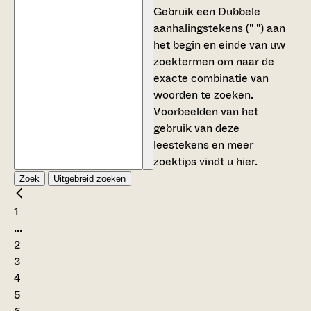
Gebruik een
Dubbele
aanhalingstekens (" ")
aan
het begin en einde van uw
zoektermen om naar de
exacte combinatie van
woorden te zoeken.
Voorbeelden van het
gebruik van deze
leestekens en meer
zoektips vindt u
hier
.
Zoek
Uitgebreid zoeken
1
...
2
3
4
5