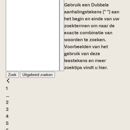
Gebruik een
Dubbele
aanhalingstekens (" ")
aan
het begin en einde van uw
zoektermen om naar de
exacte combinatie van
woorden te zoeken.
Voorbeelden van het
gebruik van deze
leestekens en meer
zoektips vindt u
hier
.
Zoek
Uitgebreid zoeken
1
...
2
3
4
5