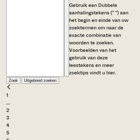
Gebruik een
Dubbele
aanhalingstekens (" ")
aan
het begin en einde van uw
zoektermen om naar de
exacte combinatie van
woorden te zoeken.
Voorbeelden van het
gebruik van deze
leestekens en meer
zoektips vindt u
hier
.
Zoek
Uitgebreid zoeken
1
...
2
3
4
5