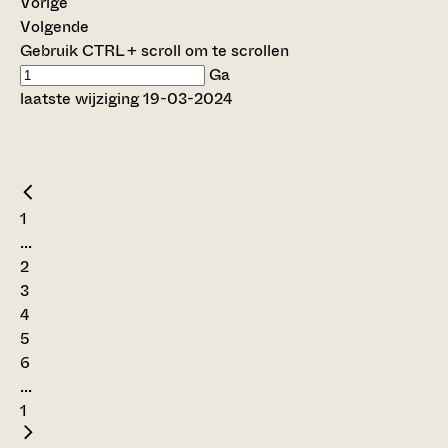
Vorige
Volgende
Gebruik CTRL + scroll om te scrollen
Ga
laatste wijziging 19-03-2024
1
...
2
3
4
5
6
...
1