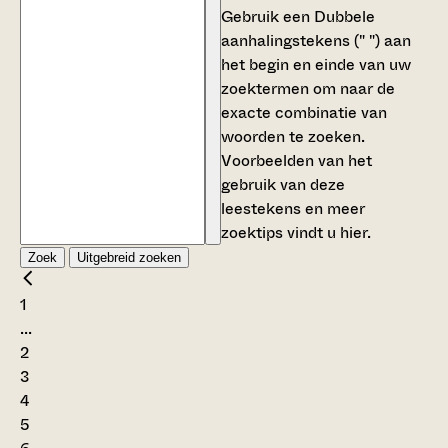
Gebruik een
Dubbele
aanhalingstekens (" ")
aan
het begin en einde van uw
zoektermen om naar de
exacte combinatie van
woorden te zoeken.
Voorbeelden van het
gebruik van deze
leestekens en meer
zoektips vindt u
hier
.
Zoek
Uitgebreid zoeken
1
...
2
3
4
5