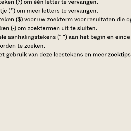
teken (?)
om één letter te vervangen.
tje (*)
om meer letters te vervangen.
teken ($)
voor uw zoekterm voor resultaten die op 
en (-)
om zoektermen uit te sluiten.
le aanhalingstekens (" ")
aan het begin en eind
orden te zoeken.
t gebruik van deze leestekens en meer zoektips