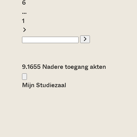
6
...
1
9.1655 Nadere toegang akten
Mijn Studiezaal