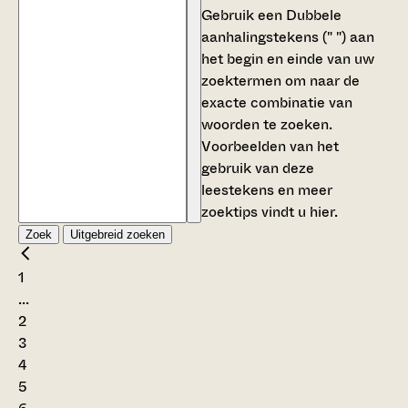
Gebruik een
Dubbele
aanhalingstekens (" ")
aan
het begin en einde van uw
zoektermen om naar de
exacte combinatie van
woorden te zoeken.
Voorbeelden van het
gebruik van deze
leestekens en meer
zoektips vindt u
hier
.
Zoek
Uitgebreid zoeken
1
...
2
3
4
5