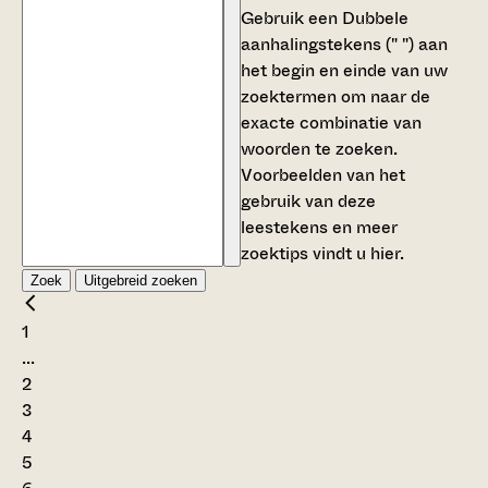
Gebruik een
Dubbele
aanhalingstekens (" ")
aan
het begin en einde van uw
zoektermen om naar de
exacte combinatie van
woorden te zoeken.
Voorbeelden van het
gebruik van deze
leestekens en meer
zoektips vindt u
hier
.
Zoek
Uitgebreid zoeken
1
...
2
3
4
5