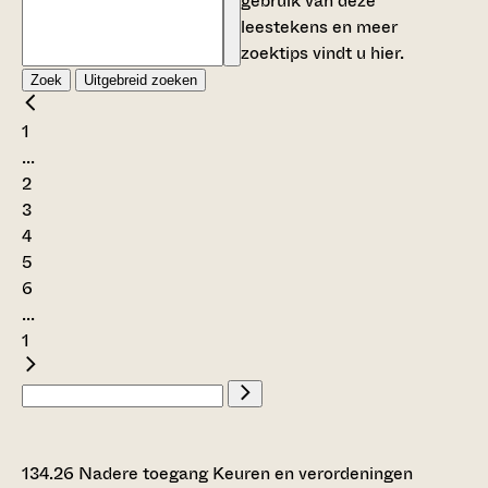
gebruik van deze
leestekens en meer
zoektips vindt u
hier
.
Zoek
Uitgebreid zoeken
1
...
2
3
4
5
6
...
1
134.26 Nadere toegang Keuren en verordeningen