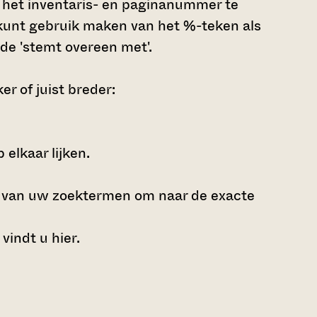
g, het inventaris- en paginanummer te
U kunt gebruik maken van het %-teken als
de 'stemt overeen met'.
r of juist breder:
elkaar lijken.
e van uw zoektermen om naar de exacte
 vindt u
hier
.