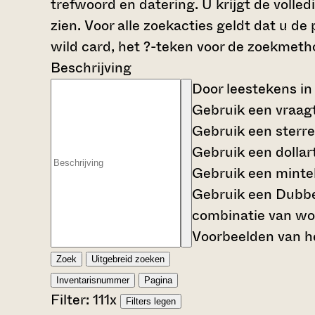
trefwoord en datering. U krijgt de volle
zien. Voor alle zoekacties geldt dat u d
wild card, het ?-teken voor de zoekmetho
Beschrijving
Door leestekens in
Gebruik een
vraag
Gebruik een
sterre
Gebruik een
dollar
Gebruik een
mintek
Gebruik een
Dubbe
combinatie van wo
Voorbeelden van he
Zoek
Uitgebreid zoeken
Inventarisnummer
Pagina
Filter:
111
x
Filters legen