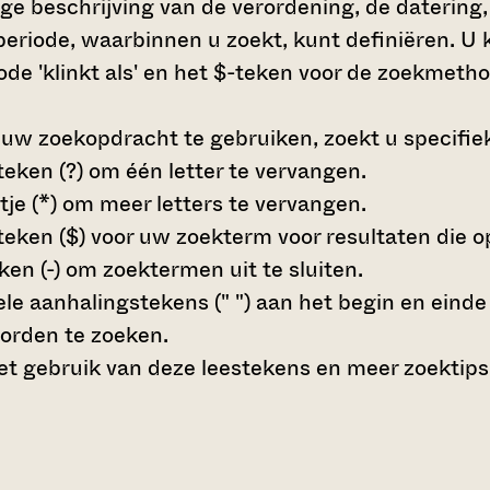
dige beschrijving van de verordening, de daterin
e periode, waarbinnen u zoekt, kunt definiëren. 
de 'klinkt als' en het $-teken voor de zoekmetho
 uw zoekopdracht te gebruiken, zoekt u specifieke
teken (?)
om één letter te vervangen.
tje (*)
om meer letters te vervangen.
teken ($)
voor uw zoekterm voor resultaten die op 
en (-)
om zoektermen uit te sluiten.
le aanhalingstekens (" ")
aan het begin en eind
orden te zoeken.
t gebruik van deze leestekens en meer zoektips