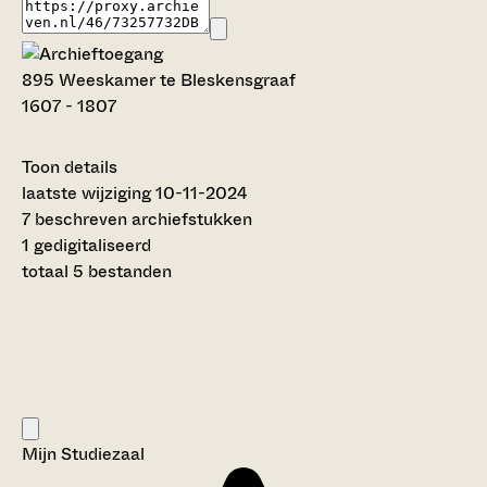
895 Weeskamer te Bleskensgraaf
1607 - 1807
Toon details
Datering
laatste wijziging 10-11-2024
:
1607 - 1807
7 beschreven archiefstukken
Auteur:
1 gedigitaliseerd
---
totaal 5 bestanden
Licentie:
Creative Commons (CC BY-SA 4.0)
Titel inventaris:
Weeskamer te Bleskensgraaf
Categorie:
Justitie en rechtspraak
Mijn Studiezaal