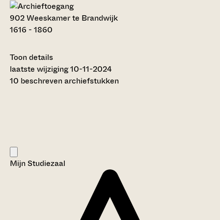
902 Weeskamer te Brandwijk
1616 - 1860
Toon details
Datering
laatste wijziging 10-11-2024
:
1616 - 1860
10 beschreven archiefstukken
Auteur:
---
Licentie:
Creative Commons (CC BY-SA 4.0)
Titel inventaris:
Weeskamer te Brandwijk
Categorie:
Mijn Studiezaal
Justitie en rechtspraak