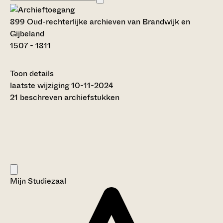
899 Oud-rechterlijke archieven van Brandwijk en
Gijbeland
1507 - 1811
Toon details
Datering
laatste wijziging 10-11-2024
:
1507 - 1811
21 beschreven archiefstukken
Auteur:
---
Licentie:
Creative Commons (CC BY-SA 4.0)
Titel inventaris:
Oud-rechterlijke archieven van Brandwijk en Gijbeland
Categorie:
Mijn Studiezaal
Justitie en rechtspraak