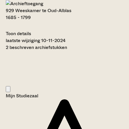
929 Weeskamer te Oud-Alblas
1685 - 1799
Toon details
Datering
laatste wijziging 10-11-2024
:
1685 - 1799
2 beschreven archiefstukken
Auteur:
---
Licentie:
Creative Commons (CC BY-SA 4.0)
Titel inventaris:
Weeskamer te Oud-Alblas
Categorie:
Mijn Studiezaal
Justitie en rechtspraak