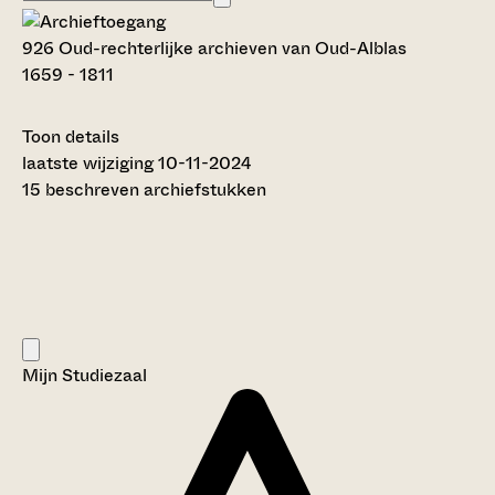
926 Oud-rechterlijke archieven van Oud-Alblas
1659 - 1811
Toon details
Datering
laatste wijziging 10-11-2024
:
1659 - 1811
15 beschreven archiefstukken
Auteur:
---
Licentie:
Creative Commons (CC BY-SA 4.0)
Titel inventaris:
Oud-rechterlijke archieven van Oud-Alblas
Categorie:
Mijn Studiezaal
Justitie en rechtspraak