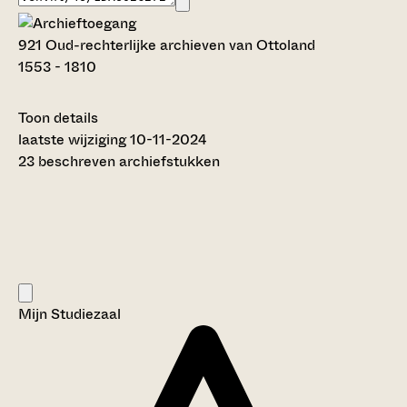
921 Oud-rechterlijke archieven van Ottoland
1553 - 1810
Toon details
Datering
laatste wijziging 10-11-2024
:
1553 - 1810
23 beschreven archiefstukken
Auteur:
---
Licentie:
Creative Commons (CC BY-SA 4.0)
Titel inventaris:
Oud-rechterlijke archieven van Ottoland
Categorie:
Mijn Studiezaal
Justitie en rechtspraak