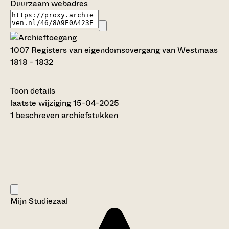
Duurzaam webadres
1007 Registers van eigendomsovergang van Westmaas
1818 - 1832
Toon details
Datering
laatste wijziging 15-04-2025
:
1818 - 1832
1 beschreven archiefstukken
Auteur:
---
Omvang
:
0,13 meter
Licentie:
Creative Commons (CC BY-SA 4.0)
Titel inventaris:
Mijn Studiezaal
Registers van eigendomsovergang van Westmaas
Categorie: