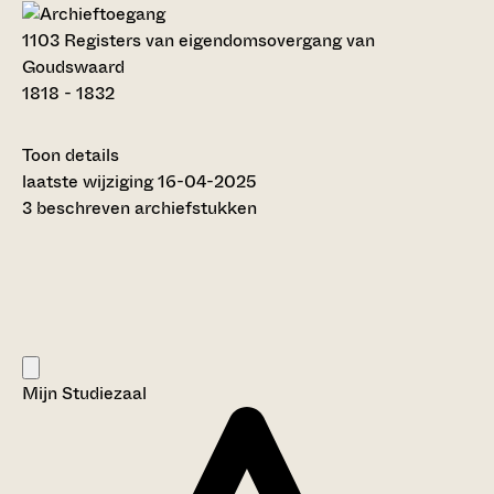
1103 Registers van eigendomsovergang van
Goudswaard
1818 - 1832
Toon details
Datering
laatste wijziging 16-04-2025
:
1818 - 1832
3 beschreven archiefstukken
Auteur:
---
Omvang
:
0,25 meter
Licentie:
Creative Commons (CC BY-SA 4.0)
Titel inventaris:
Mijn Studiezaal
Registers van eigendomsovergang van Goudswaard
Categorie:
Eigendom, bezit en belastingen