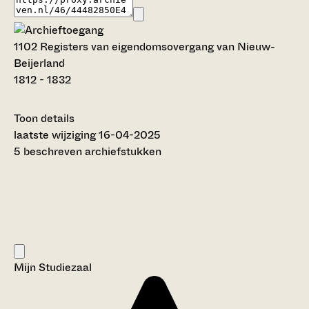
1102 Registers van eigendomsovergang van Nieuw-
Beijerland
1812 - 1832
Toon details
Datering
laatste wijziging 16-04-2025
:
1812 - 1832
5 beschreven archiefstukken
Auteur:
---
Omvang
:
0,25 meter
Licentie:
Creative Commons (CC BY-SA 4.0)
Titel inventaris:
Mijn Studiezaal
Registers van eigendomsovergang van Nieuw-
Beijerland