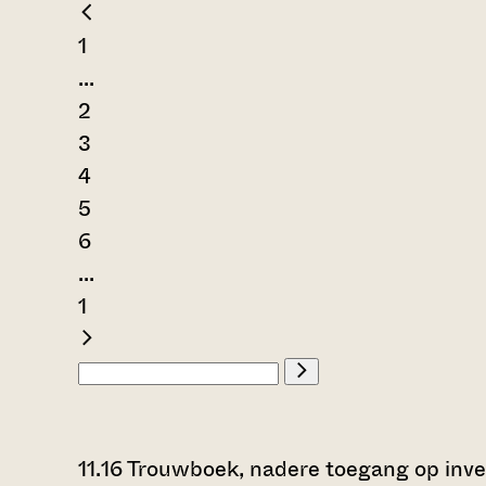
1
...
2
3
4
5
6
...
1
11.16 Trouwboek, nadere toegang op inv