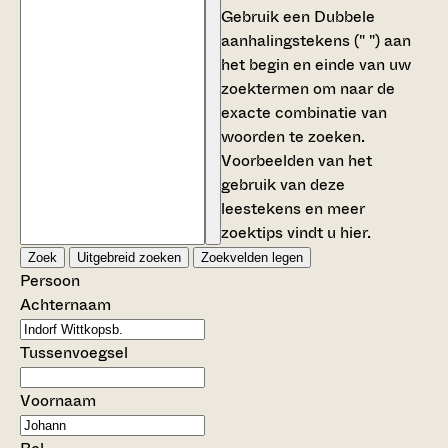
Gebruik een
Dubbele
aanhalingstekens (" ")
aan
het begin en einde van uw
zoektermen om naar de
exacte combinatie van
woorden te zoeken.
Voorbeelden van het
gebruik van deze
leestekens en meer
zoektips vindt u
hier
.
Zoek
Uitgebreid zoeken
Zoekvelden legen
Persoon
Achternaam
Tussenvoegsel
Voornaam