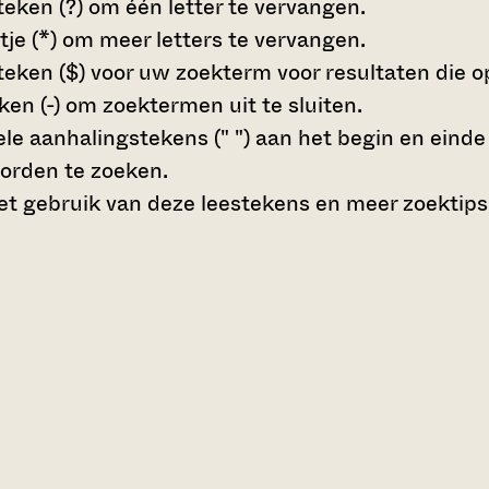
teken (?)
om één letter te vervangen.
tje (*)
om meer letters te vervangen.
teken ($)
voor uw zoekterm voor resultaten die op 
en (-)
om zoektermen uit te sluiten.
le aanhalingstekens (" ")
aan het begin en eind
orden te zoeken.
t gebruik van deze leestekens en meer zoektips