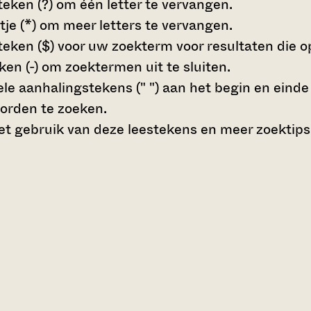
teken (?)
om één letter te vervangen.
tje (*)
om meer letters te vervangen.
teken ($)
voor uw zoekterm voor resultaten die op 
en (-)
om zoektermen uit te sluiten.
le aanhalingstekens (" ")
aan het begin en eind
orden te zoeken.
t gebruik van deze leestekens en meer zoektips