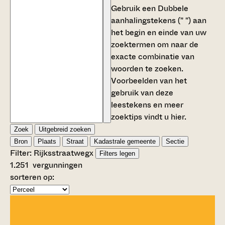
Gebruik een
Dubbele
aanhalingstekens (" ")
aan
het begin en einde van uw
zoektermen om naar de
exacte combinatie van
woorden te zoeken.
Voorbeelden van het
gebruik van deze
leestekens en meer
zoektips vindt u
hier
.
Zoek
Uitgebreid zoeken
Bron
Plaats
Straat
Kadastrale gemeente
Sectie
Filter:
Rijksstraatweg
x
Filters legen
1.251
vergunningen
sorteren op: