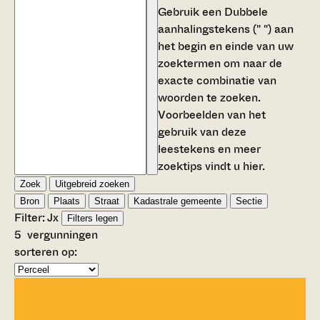
Gebruik een
Dubbele
aanhalingstekens (" ")
aan
het begin en einde van uw
zoektermen om naar de
exacte combinatie van
woorden te zoeken.
Voorbeelden van het
gebruik van deze
leestekens en meer
zoektips vindt u
hier
.
Zoek
Uitgebreid zoeken
Bron
Plaats
Straat
Kadastrale gemeente
Sectie
Filter:
J
x
Filters legen
5
vergunningen
sorteren op: