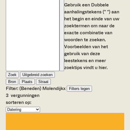
Gebruik een
Dubbele
aanhalingstekens (" ")
aan
het begin en einde van uw
zoektermen om naar de
exacte combinatie van
woorden te zoeken.
Voorbeelden van het
gebruik van deze
leestekens en meer
zoektips vindt u
hier
.
Zoek
Uitgebreid zoeken
Bron
Plaats
Straat
Filter:
(Beneden) Molendijk
x
Filters legen
3
vergunningen
sorteren op: