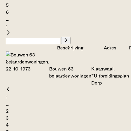
5
6
...
1
Beschrijving
Adres
Bouwen 63
Klaaswaal,
bejaardenwoningen
*Uitbreidingsplan
Dorp
1
...
2
3
4