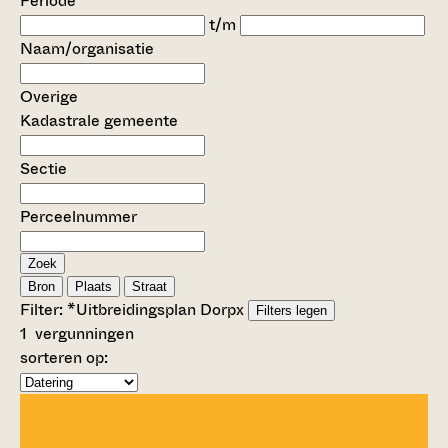
Periode
t/m
Naam/organisatie
Overige
Kadastrale gemeente
Sectie
Perceelnummer
Zoek
Bron
Plaats
Straat
Filter:
*Uitbreidingsplan Dorp
x
Filters legen
1
vergunningen
sorteren op: